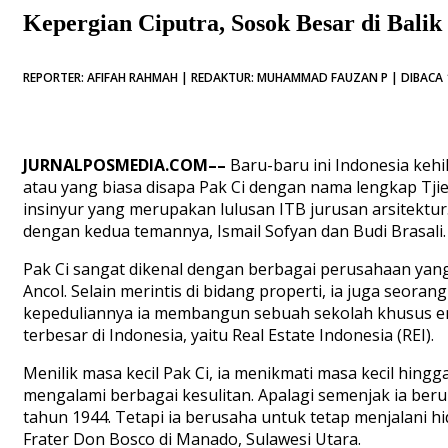
Kepergian Ciputra, Sosok Besar di Bali
REPORTER: AFIFAH RAHMAH | REDAKTUR: MUHAMMAD FAUZAN P | DIBACA 1
JURNALPOSMEDIA.COM
–
–
Baru-baru ini Indonesia kehi
atau yang biasa disapa Pak Ci dengan nama lengkap Tjie 
insinyur yang merupakan lulusan ITB jurusan arsitektur
dengan kedua temannya, Ismail Sofyan dan Budi Brasali. 
Pak Ci sangat dikenal dengan berbagai perusahaan yang
Ancol. Selain merintis di bidang properti, ia juga seor
kepeduliannya ia membangun sebuah sekolah khusus entr
terbesar di Indonesia, yaitu Real Estate Indonesia (REI).
Menilik masa kecil Pak Ci, ia menikmati masa kecil hin
mengalami berbagai kesulitan. Apalagi semenjak ia be
tahun 1944. Tetapi ia berusaha untuk tetap menjalani h
Frater Don Bosco di Manado, Sulawesi Utara.