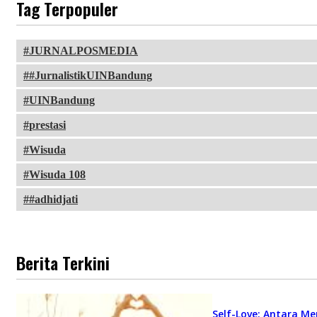
Tag Terpopuler
JURNALPOSMEDIA
#JurnalistikUINBandung
UINBandung
prestasi
Wisuda
Wisuda 108
#adhidjati
Berita Terkini
Self-Love: Antara Me