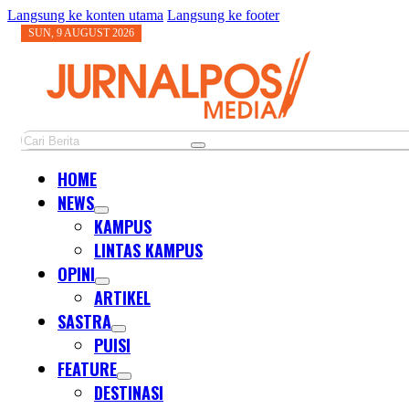
Langsung ke konten utama
Langsung ke footer
SUN, 9 AUGUST 2026
Cari
HOME
NEWS
KAMPUS
LINTAS KAMPUS
OPINI
ARTIKEL
SASTRA
PUISI
FEATURE
DESTINASI