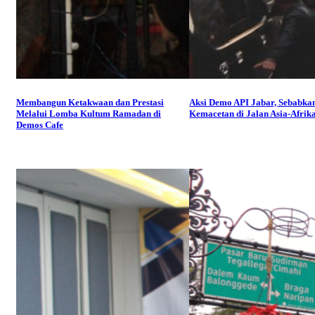
Membangun Ketakwaan dan Prestasi
Aksi Demo API Jabar, Sebabka
Melalui Lomba Kultum Ramadan di
Kemacetan di Jalan Asia-Afrik
Demos Cafe