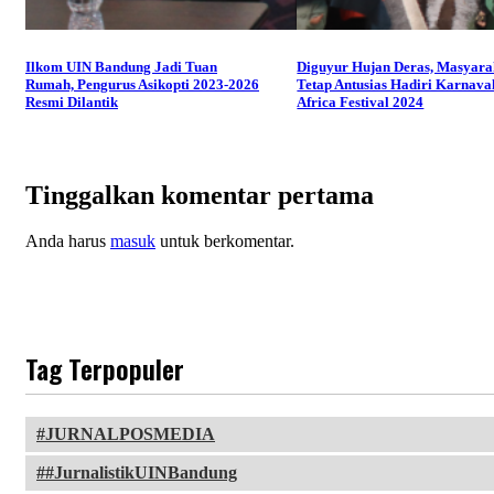
Ilkom UIN Bandung Jadi Tuan
Diguyur Hujan Deras, Masyara
Rumah, Pengurus Asikopti 2023-2026
Tetap Antusias Hadiri Karnaval
Resmi Dilantik
Africa Festival 2024
Tinggalkan komentar pertama
Anda harus
masuk
untuk berkomentar.
Tag Terpopuler
JURNALPOSMEDIA
#JurnalistikUINBandung