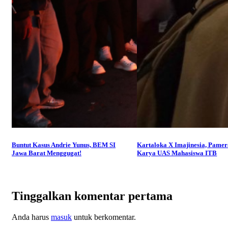
Buntut Kasus Andrie Yunus, BEM SI
Kartaloka X Imajinesia, Pame
Jawa Barat Menggugat!
Karya UAS Mahasiswa ITB
Tinggalkan komentar pertama
Anda harus
masuk
untuk berkomentar.