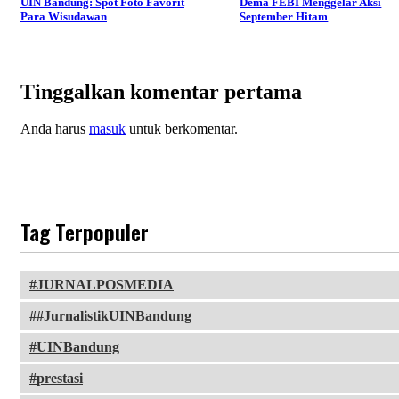
UIN Bandung: Spot Foto Favorit
Dema FEBI Menggelar Aksi
Para Wisudawan
September Hitam
Tinggalkan komentar pertama
Anda harus
masuk
untuk berkomentar.
Tag Terpopuler
JURNALPOSMEDIA
#JurnalistikUINBandung
UINBandung
prestasi