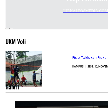
JURNALPOSMEDIA.COM—UKM 
UKM Voli
Fisip Taklukan Fidko
KAMPUS, | SEN, 12 NOVE
Galeri