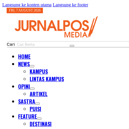
Langsung ke konten utama
Langsung ke footer
FRI, 7 AUGUST 2026
Cari
HOME
NEWS
KAMPUS
LINTAS KAMPUS
OPINI
ARTIKEL
SASTRA
PUISI
FEATURE
DESTINASI