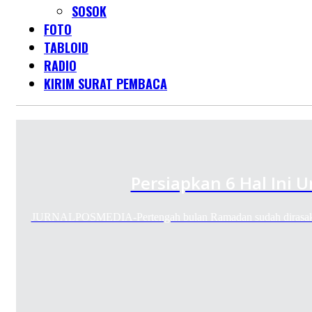
SOSOK
FOTO
TABLOID
RADIO
KIRIM SURAT PEMBACA
Persiapkan 6 Hal Ini 
JURNALPOSMEDIA-Pertengah bulan Ramadan sudah dirasaka