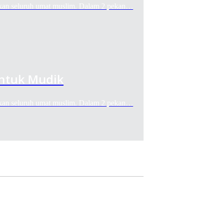
n seluruh umat muslim. Dalam 2 pekan…
Untuk Mudik
n seluruh umat muslim. Dalam 2 pekan…