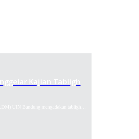
gelar Kajian Tabligh
M) UIN Bandung mengadakan tabligh…