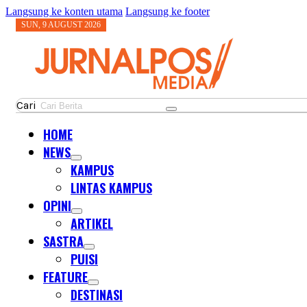
Langsung ke konten utama
Langsung ke footer
SUN, 9 AUGUST 2026
Cari
HOME
NEWS
KAMPUS
LINTAS KAMPUS
OPINI
ARTIKEL
SASTRA
PUISI
FEATURE
DESTINASI