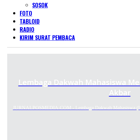
SOSOK
FOTO
TABLOID
RADIO
KIRIM SURAT PEMBACA
Lembaga Dakwah Mahasiswa Meng
Akbar
JURNALPOSMEDIA.COM - Lembaga Dakwah Mahasiswa (LD