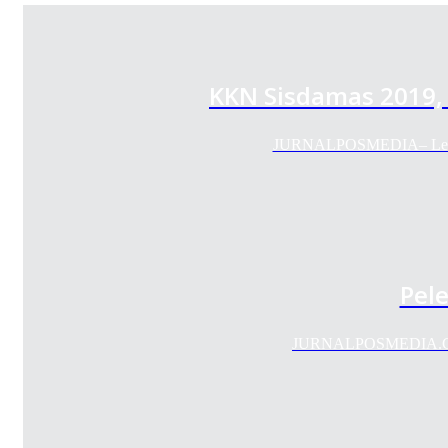
KKN Sisdamas 2019, 
JURNALPOSMEDIA– Lembag
Pel
JURNALPOSMEDIA.COM -