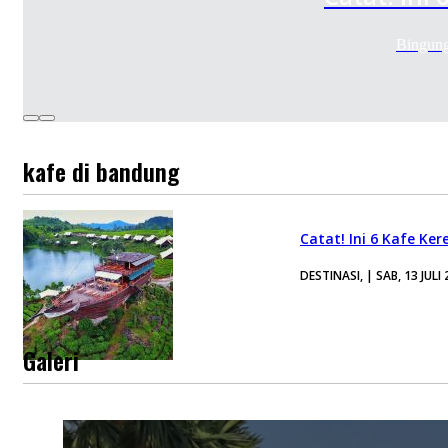
Bingung
kafe di bandung
Catat! Ini 6 Kafe K
DESTINASI, | SAB, 13 JULI
Galeri