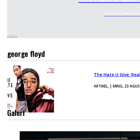
JURNALPOSMEDIA.
george floyd
The Hate U Give: Re
ARTIKEL, | MING, 23 AGU
Galeri