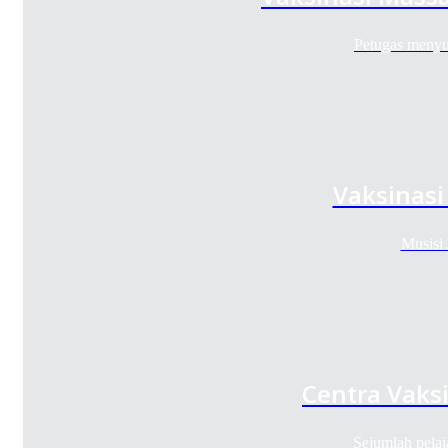
Petugas menyu
Vaksinas
Musisi
Centra Vaks
Sejumlah pela