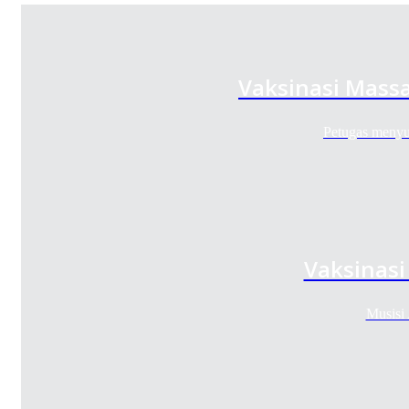
Vaksinasi Massa
Petugas menyu
Vaksinas
Musisi