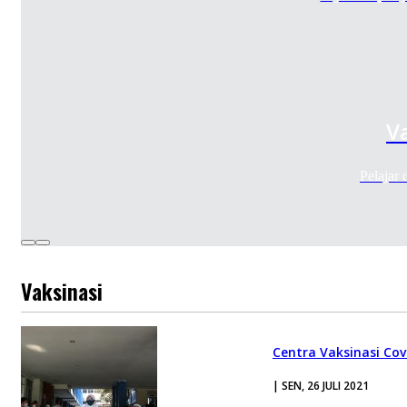
V
Pelajar
Vaksinasi
Centra Vaksinasi Co
| SEN, 26 JULI 2021