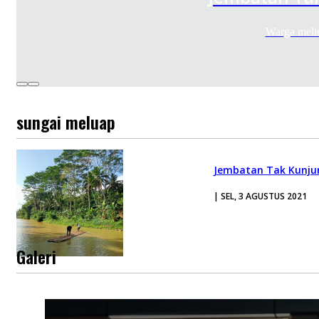
Warga meli
sungai meluap
Jembatan Tak Kunjun
| SEL, 3 AGUSTUS 2021
Galeri