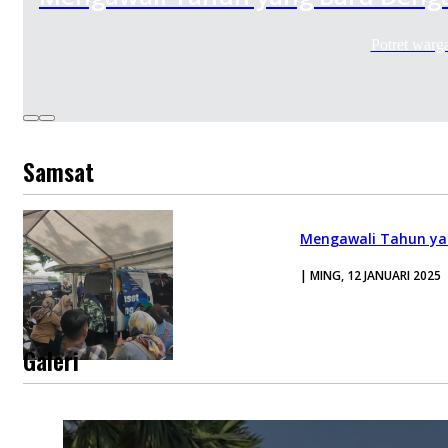
Potret warg
Samsat
Mengawali Tahun yan
| MING, 12 JANUARI 2025
Galeri