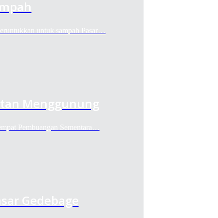
ampah
eruntukkan untuk sampah Pasar…
itan Menggunung
 Tempat Pembuangan Sementara…
sar Gedebage