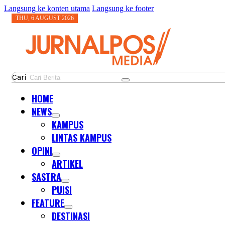
Langsung ke konten utama
Langsung ke footer
THU, 6 AUGUST 2026
Cari
HOME
NEWS
KAMPUS
LINTAS KAMPUS
OPINI
ARTIKEL
SASTRA
PUISI
FEATURE
DESTINASI