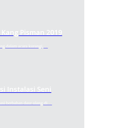
 Kang Pisman 2019
ang dalam acara kurangi,…
i Instalasi Seni
lasi berbahan daur ulang di…