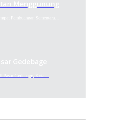
itan Menggunung
 Tempat Pembuangan Sementara…
sar Gedebage
 di Pasar Gedebage, Kota…