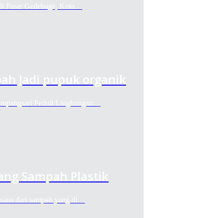
 di Pasar Gedebage, Kota…
h Jadi pupuk organik
impangsari Peduli Lingkungan…
ang Sampah Plastik
usana dari sampah yang di…