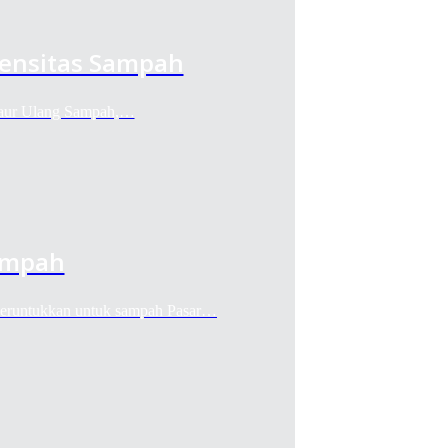
tensitas Sampah
 Daur Ulang Sampah,…
ampah
eruntukkan untuk sampah Pasar…