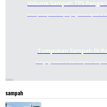
Volume Sampah TPS Pangar
Potret penumpukan sampah yang belum dipilah di
Tumpukan Sampah Di Pa
Pedagang melintas di dekat tumpukan sampah
sampah