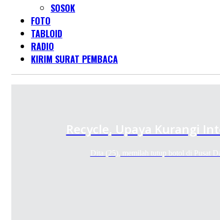
SOSOK
FOTO
TABLOID
RADIO
KIRIM SURAT PEMBACA
Recycle, Upaya Kurangi In
Dita (25), memilah tutup botol di Pusat