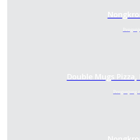
Nongkron
Pengunj
Double Mugs Pizza,
Pengunjung m
Nongkron