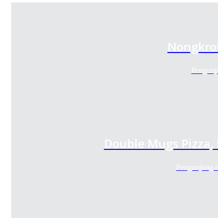
Nongkron
Pengunj
Double Mugs Pizza,
Pengunjung m