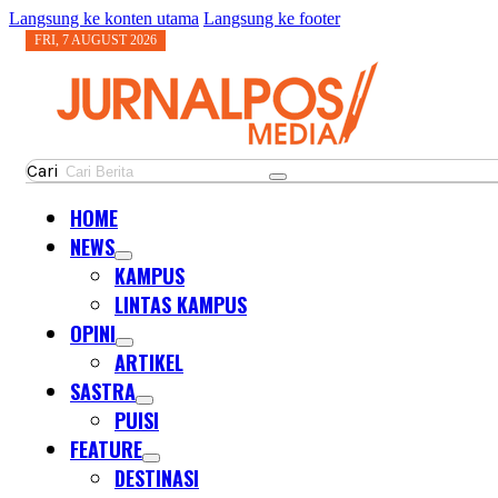
Langsung ke konten utama
Langsung ke footer
FRI, 7 AUGUST 2026
Cari
HOME
NEWS
KAMPUS
LINTAS KAMPUS
OPINI
ARTIKEL
SASTRA
PUISI
FEATURE
DESTINASI