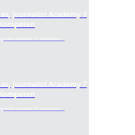
as, Journalist Academy 7
 Kompeten
 resmi melantik 35 mahasiswa…
as, Journalist Academy 7
 Kompeten
 resmi melantik 35 mahasiswa…