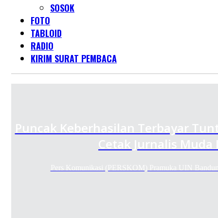
SOSOK
FOTO
TABLOID
RADIO
KIRIM SURAT PEMBACA
Puncak Keberhasilan Terbayar Tunt
Cetak Jurnalis Muda
Pers Komunikasi (PERSKOM) Pramuka UIN Bandung