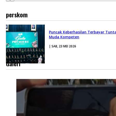
perskom
Puncak Keberhasilan Terbayar Tuntas
Muda Kompeten
| SAB, 23 MEI 2026
Galeri