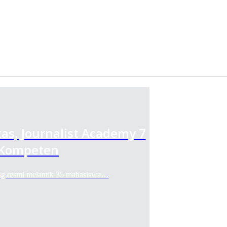
as, Journalist Academy 7
 Kompeten
 resmi melantik 35 mahasiswa…