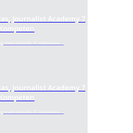
as, Journalist Academy 7
 Kompeten
 resmi melantik 35 mahasiswa…
as, Journalist Academy 7
 Kompeten
 resmi melantik 35 mahasiswa…