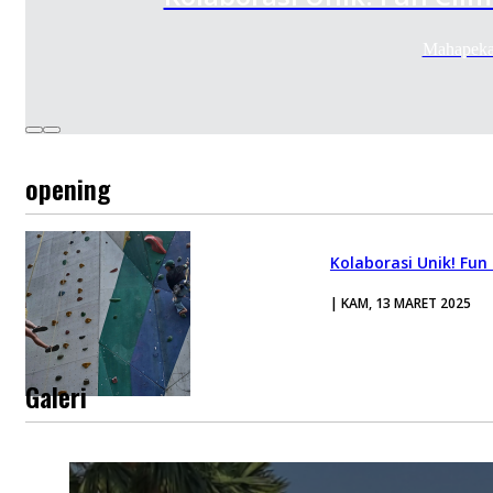
Mahapeka
opening
Kolaborasi Unik! Fu
| KAM, 13 MARET 2025
Galeri