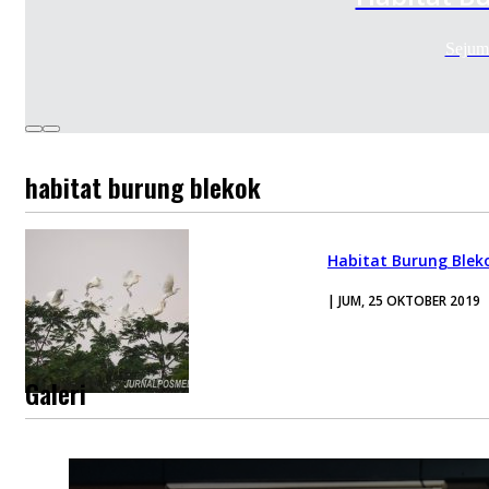
Sejum
habitat burung blekok
Habitat Burung Ble
| JUM, 25 OKTOBER 2019
Galeri