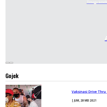
Tenaga keseh
Gojek
Vaksinasi Drive Thru
| JUM, 28 MEI 2021