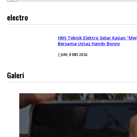
electro
HMJ Teknik Elektro Gelar Kajian “M
Bersama Ustaz Handy Bonny
| JUM, 8 MEI 2026
Galeri