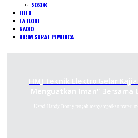
SOSOK
FOTO
TABLOID
RADIO
KIRIM SURAT PEMBACA
HMJ Teknik Elektro Gelar Kaji
Menguatkan Iman” Bersama 
Ustad Handy Bonny tengah menyampaikan materi m