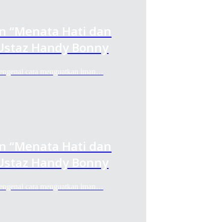
an “Menata Hati dan
Ustaz Handy Bonny
engenai cara menguatkan iman…
an “Menata Hati dan
Ustaz Handy Bonny
engenai cara menguatkan iman…