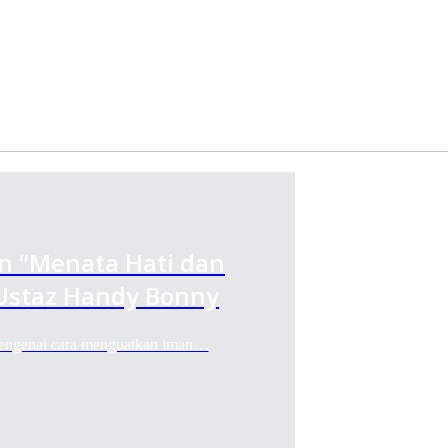
an “Menata Hati dan
Ustaz Handy Bonny
engenai cara menguatkan iman…