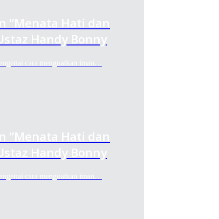
an “Menata Hati dan
Ustaz Handy Bonny
engenai cara menguatkan iman…
an “Menata Hati dan
Ustaz Handy Bonny
engenai cara menguatkan iman…