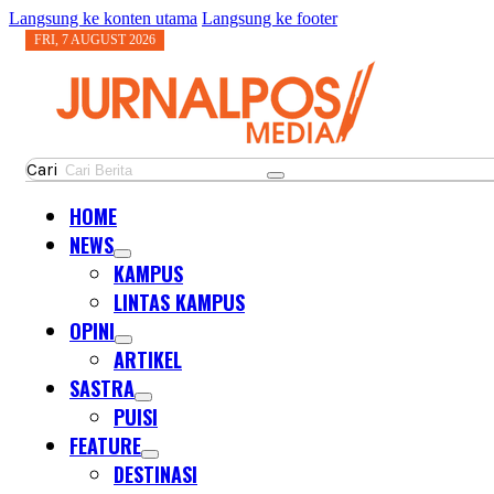
Langsung ke konten utama
Langsung ke footer
FRI, 7 AUGUST 2026
Cari
HOME
NEWS
KAMPUS
LINTAS KAMPUS
OPINI
ARTIKEL
SASTRA
PUISI
FEATURE
DESTINASI