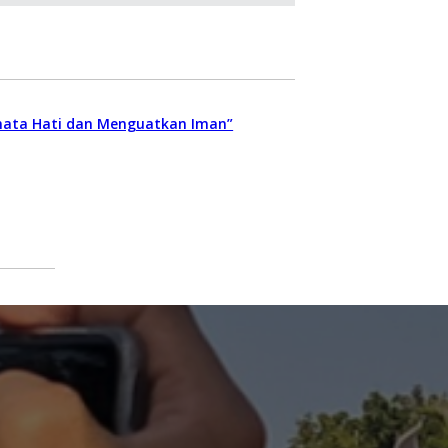
enata Hati dan Menguatkan Iman”