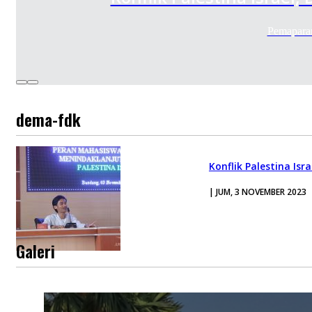
Pemaparan
dema-fdk
Konflik Palestina Is
| JUM, 3 NOVEMBER 2023
Galeri