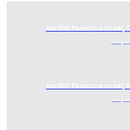
Konflik Palestina Israe
Pemaparan
Konflik Palestina Israe
Pemaparan