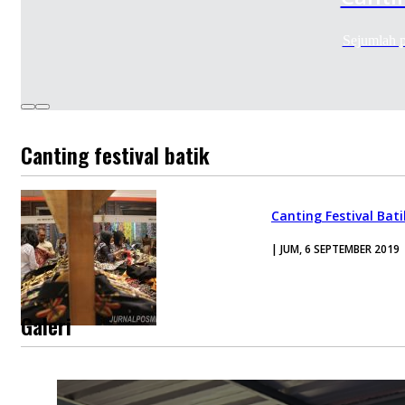
Sejumlah p
Canting festival batik
Canting Festival Bat
| JUM, 6 SEPTEMBER 2019
Galeri