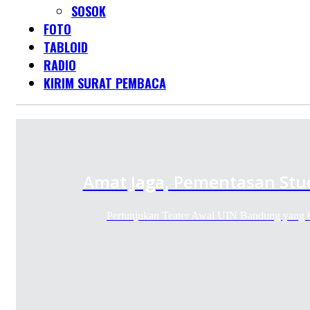
SOSOK
FOTO
TABLOID
RADIO
KIRIM SURAT PEMBACA
Amat Jaga, Pementasan Stu
Pertunjukan Teater Awal UIN Bandung yang 