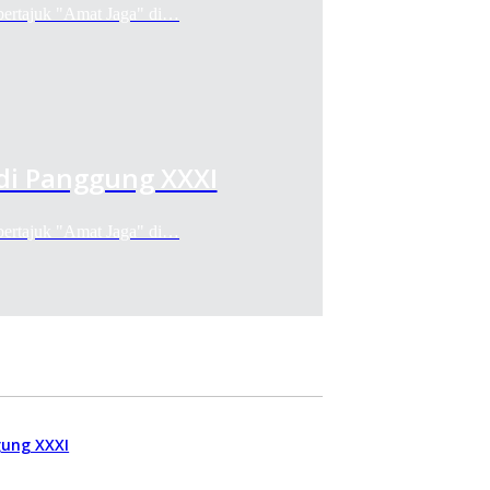
bertajuk "Amat Jaga" di…
di Panggung XXXI
bertajuk "Amat Jaga" di…
gung XXXI