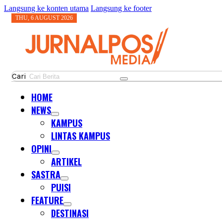
Langsung ke konten utama
Langsung ke footer
THU, 6 AUGUST 2026
Cari
HOME
NEWS
KAMPUS
LINTAS KAMPUS
OPINI
ARTIKEL
SASTRA
PUISI
FEATURE
DESTINASI