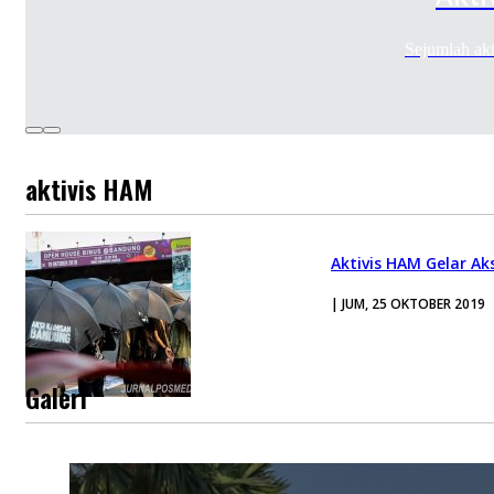
Sejumlah ak
aktivis HAM
Aktivis HAM Gelar Ak
| JUM, 25 OKTOBER 2019
Galeri