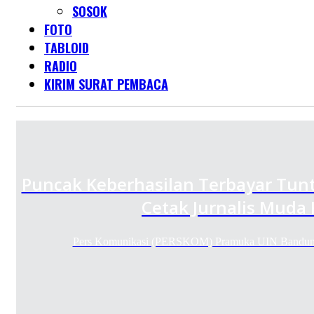
SOSOK
FOTO
TABLOID
RADIO
KIRIM SURAT PEMBACA
Puncak Keberhasilan Terbayar Tunt
Cetak Jurnalis Muda
Pers Komunikasi (PERSKOM) Pramuka UIN Bandung