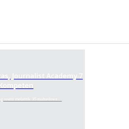
as, Journalist Academy 7
 Kompeten
 resmi melantik 35 mahasiswa…