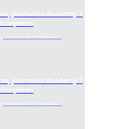
as, Journalist Academy 7
 Kompeten
 resmi melantik 35 mahasiswa…
as, Journalist Academy 7
 Kompeten
 resmi melantik 35 mahasiswa…