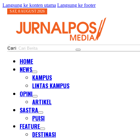
Langsung ke konten utama
Langsung ke footer
SAT, 8 AUGUST 2026
Cari
HOME
NEWS
KAMPUS
LINTAS KAMPUS
OPINI
ARTIKEL
SASTRA
PUISI
FEATURE
DESTINASI