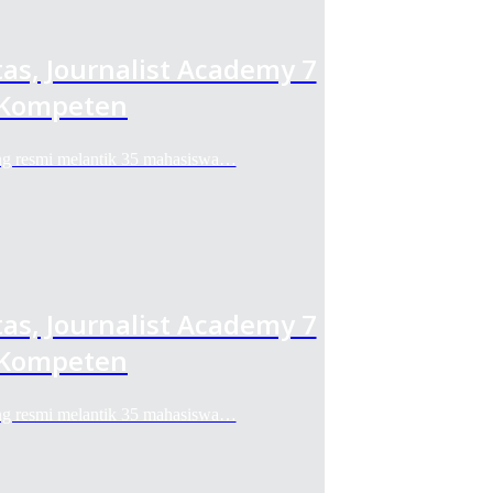
as, Journalist Academy 7
 Kompeten
 resmi melantik 35 mahasiswa…
as, Journalist Academy 7
 Kompeten
 resmi melantik 35 mahasiswa…