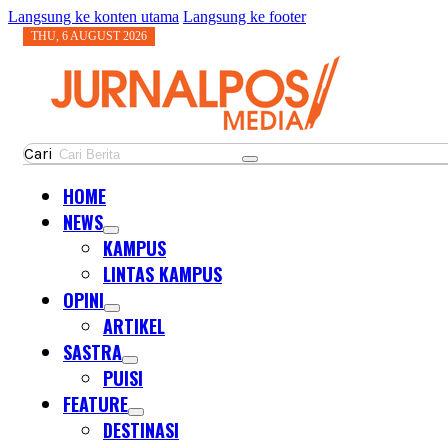
Langsung ke konten utama
Langsung ke footer
THU, 6 AUGUST 2026
Cari
HOME
NEWS
KAMPUS
LINTAS KAMPUS
OPINI
ARTIKEL
SASTRA
PUISI
FEATURE
DESTINASI