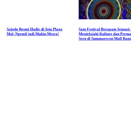
Sajodo Resmi Hadir di Asia Plaza
Satu Festival Beragam Sensasi:
Mal, Ngemil jadi Makin Mesra!
Menjelajahi Kuliner dan Perm
Seru di Summarecon Mall Ban