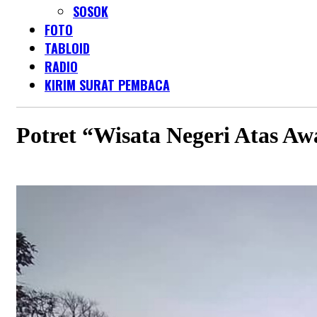
SOSOK
FOTO
TABLOID
RADIO
KIRIM SURAT PEMBACA
Potret “Wisata Negeri Atas 