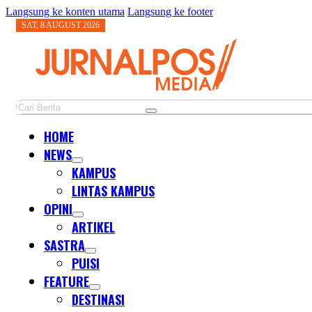
Langsung ke konten utama
Langsung ke footer
SAT, 8 AUGUST 2026
Cari
HOME
NEWS
KAMPUS
LINTAS KAMPUS
OPINI
ARTIKEL
SASTRA
PUISI
FEATURE
DESTINASI