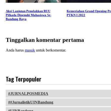
Aksi Lanjutan Penolakkan RUU
Kemeriahan Grand Opening Pe
Pilkada Dipenuhi Mahasiswa Se-
PTKN I 2022
Bandung Raya
Tinggalkan komentar pertama
Anda harus
masuk
untuk berkomentar.
Tag Terpopuler
JURNALPOSMEDIA
#JurnalistikUINBandung
UINBandung