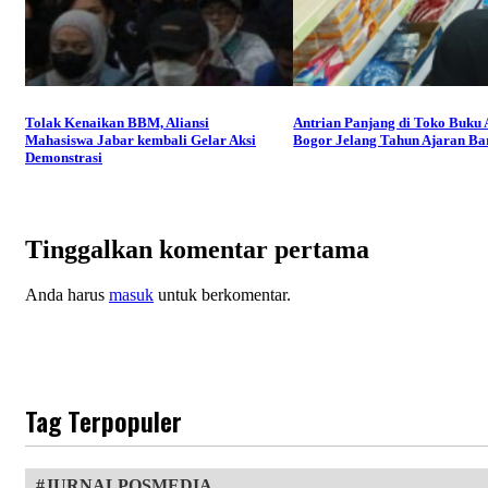
Tolak Kenaikan BBM, Aliansi
Antrian Panjang di Toko Buku
Mahasiswa Jabar kembali Gelar Aksi
Bogor Jelang Tahun Ajaran Ba
Demonstrasi
Tinggalkan komentar pertama
Anda harus
masuk
untuk berkomentar.
Tag Terpopuler
JURNALPOSMEDIA