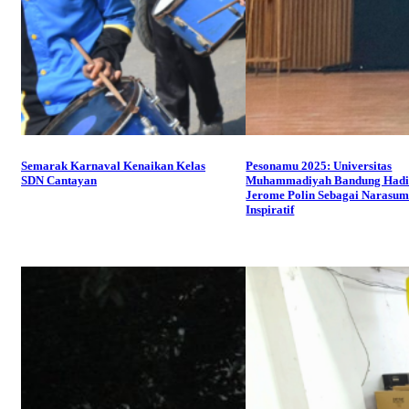
Semarak Karnaval Kenaikan Kelas
Pesonamu 2025: Universitas
SDN Cantayan
Muhammadiyah Bandung Hadi
Jerome Polin Sebagai Narasu
Inspiratif