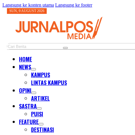
Langsung ke konten utama
Langsung ke footer
SUN, 9 AUGUST 2026
Cari
HOME
NEWS
KAMPUS
LINTAS KAMPUS
OPINI
ARTIKEL
SASTRA
PUISI
FEATURE
DESTINASI