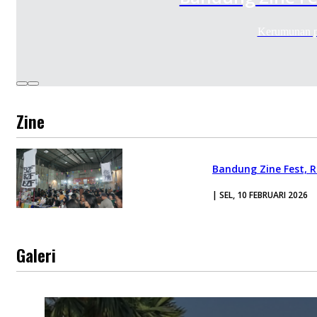
Kerumunan p
Zine
Bandung Zine Fest, 
| SEL, 10 FEBRUARI 2026
Galeri