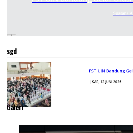
Suasana A
sgd
FST UIN Bandung Gela
| SAB, 13 JUNI 2026
Galeri