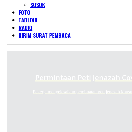
SOSOK
FOTO
TABLOID
RADIO
KIRIM SURAT PEMBACA
Permintaan Peti Jenazah Co
Pekerja menyelesaikan pembuatan peti jenazah khu