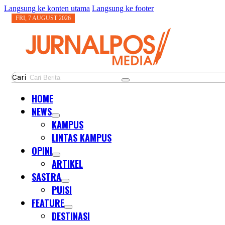
Langsung ke konten utama
Langsung ke footer
FRI, 7 AUGUST 2026
Cari
HOME
NEWS
KAMPUS
LINTAS KAMPUS
OPINI
ARTIKEL
SASTRA
PUISI
FEATURE
DESTINASI