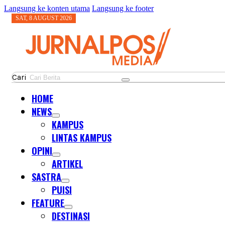
Langsung ke konten utama
Langsung ke footer
SAT, 8 AUGUST 2026
Cari
HOME
NEWS
KAMPUS
LINTAS KAMPUS
OPINI
ARTIKEL
SASTRA
PUISI
FEATURE
DESTINASI