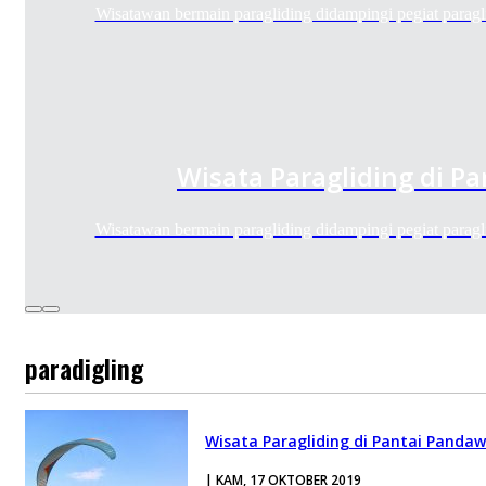
Wisatawan bermain paragliding didampingi pegiat parag
Wisata Paragliding di P
Wisatawan bermain paragliding didampingi pegiat parag
paradigling
Wisata Paragliding di Pantai Panda
| KAM, 17 OKTOBER 2019