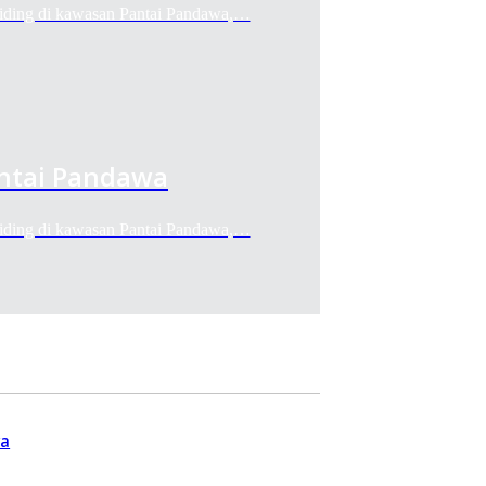
liding di kawasan Pantai Pandawa,…
antai Pandawa
liding di kawasan Pantai Pandawa,…
wa