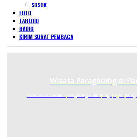
SOSOK
FOTO
TABLOID
RADIO
KIRIM SURAT PEMBACA
Wisata Paragliding di P
Wisatawan bermain paragliding didampingi pegiat parag