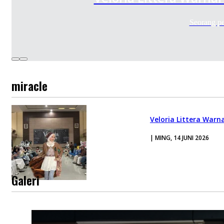
Seorang p
miracle
Veloria Littera Warn
| MING, 14 JUNI 2026
Galeri