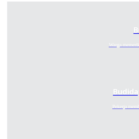
B
Warga memerik
Budida
Pekerja mem