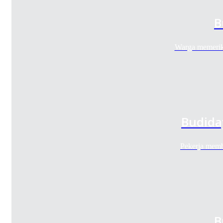
B
Warga memerik
Budida
Pekerja mem
B