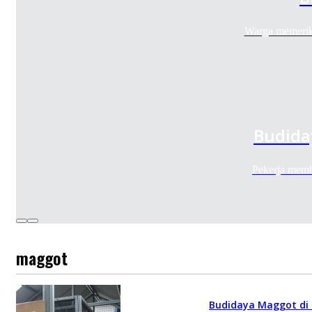
Warga memerik
Budida
Pekerja mem
maggot
Budidaya Maggot di