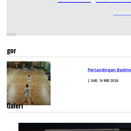
Kedua ti
gor
Pertandingan Badmin
| SAB, 16 MEI 2026
Galeri