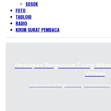
SOSOK
FOTO
TABLOID
RADIO
KIRIM SURAT PEMBACA
Persiapan Perguruan Ciung Wana
Virtual
Pesilat berlatih di Perguruan Ciung Wanara Bandun