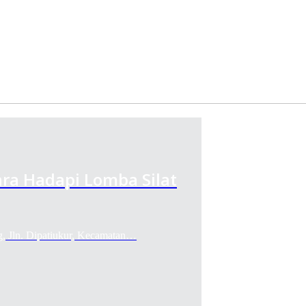
ra Hadapi Lomba Silat
g, Jln. Dipatiukur, Kecamatan…