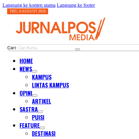
Langsung ke konten utama
Langsung ke footer
THU, 6 AUGUST 2026
Cari
HOME
NEWS
KAMPUS
LINTAS KAMPUS
OPINI
ARTIKEL
SASTRA
PUISI
FEATURE
DESTINASI