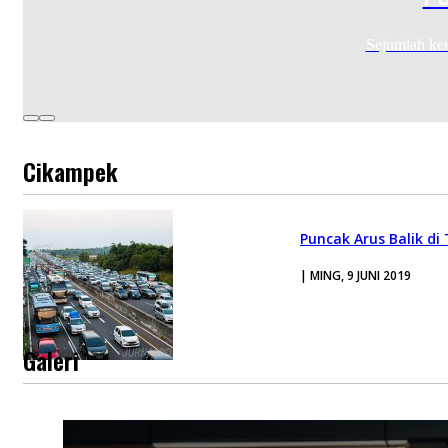
Sejumlah ken
Cikampek
Puncak Arus Balik di
| MING, 9 JUNI 2019
Galeri