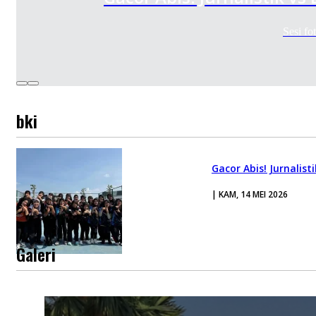
Sesi f
bki
Gacor Abis! Jurnalist
| KAM, 14 MEI 2026
Galeri