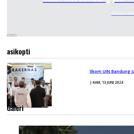
Jurusan Il
asikopti
Ilkom UIN Bandung J
| KAM, 13 JUNI 2024
Galeri