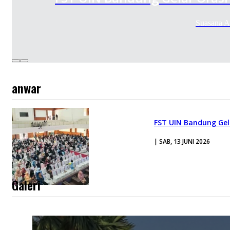
Suasana A
anwar
FST UIN Bandung Gela
| SAB, 13 JUNI 2026
Galeri