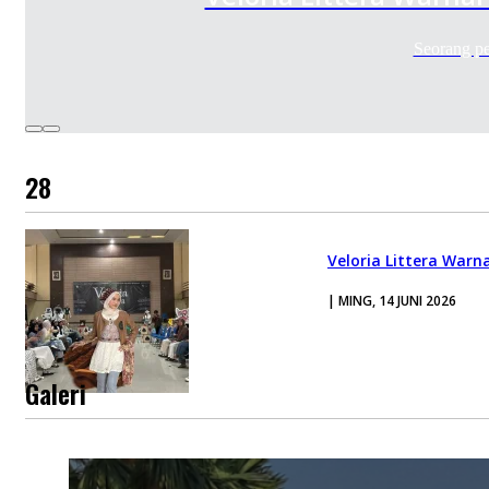
Seorang p
28
Veloria Littera Warn
| MING, 14 JUNI 2026
Galeri