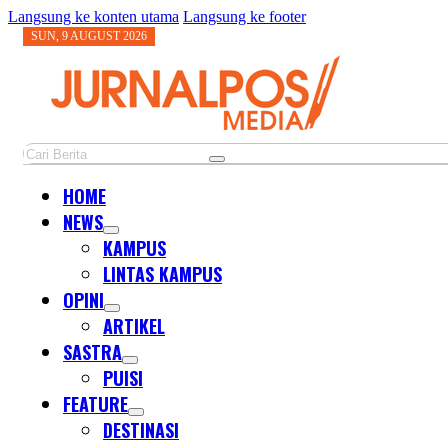
Langsung ke konten utama
Langsung ke footer
SUN, 9 AUGUST 2026
Cari
HOME
NEWS
KAMPUS
LINTAS KAMPUS
OPINI
ARTIKEL
SASTRA
PUISI
FEATURE
DESTINASI