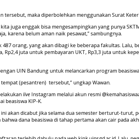
tan tersebut, maka diperbolehkan menggunakan Surat Ket
 kita juga enggak bisa mengesampingkan yang punya SKT
saja, karena belum aman naik pesawat,” sambungnya.
487 orang, yang akan dibagi ke beberapa fakultas. Lalu, b
ya, Rp2,4 juta untuk pembayaran UKT, Rp3,3 juta untuk kepe
 dengan UIN Bandung untuk melancarkan program beasiswa 
an tempat (pesantren) tersebut,” ungkap Wawan.
melakukan
live
Instagram melalui akun resmi @kemahasiswaan
i beasiswa KIP-K.
i akan dicabut jika selama dua semester berturut-turut,
kan bahwa dana beasiswa di tahap pertama akan cair pada a
ftaran terlebih dahulu pada web kipk.uinsgd.ac.id. Lalu,