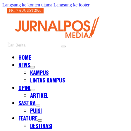
Langsung ke konten utama
Langsung ke footer
FRI, 7 AUGUST 2026
Cari
HOME
NEWS
KAMPUS
LINTAS KAMPUS
OPINI
ARTIKEL
SASTRA
PUISI
FEATURE
DESTINASI