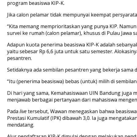
program beasiswa KIP-K.
Jika calon pelamar tidak mempunyai keempat persyara
“Kita memang memprioritaskan yang punya KIP. Namun
survei ke rumah (calon pelamar), khusus di Pulau Jawa 
Adapun kuota penerima beasiswa KIP-K adalah sebanyak 
yaitu sebesar Rp 6,6 juta untuk satu semester. Alokasin
pesantren.
Setidaknya ada sembilan pesantren yang bekerja sama
“Itu (penerima beasiswa) bebas (untuk) milih di sembil
Di hari yang sama, Kemahasiswaan UIN Bandung juga 
menjawab berbagai pertanyaan dari mahasiswa mengena
Pada
live
tersebut, Wawan menegaskan bahwa beasiswa in
Prestasi Kumulatif (IPK) dibawah 3,0. Ia juga mengata
mendatang.
Alur pendaftaran KIP-K dimulai dengan melakukan penda