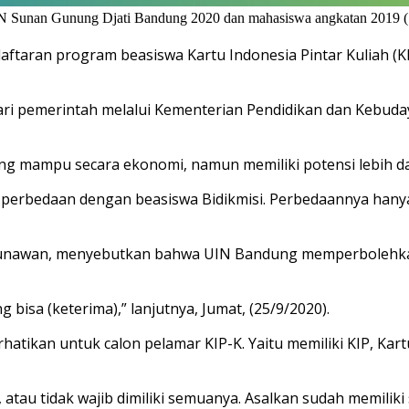
N Sunan Gunung Djati Bandung 2020 dan mahasiswa angkatan 2019 (S
aran program beasiswa Kartu Indonesia Pintar Kuliah (KI
ri pemerintah melalui Kementerian Pendidikan dan Kebuda
g mampu secara ekonomi, namun memiliki potensi lebih da
ak perbedaan dengan beasiswa Bidikmisi. Perbedaannya han
unawan, menyebutkan bahwa UIN Bandung memperbolehkan
 bisa (keterima),” lanjutnya, Jumat, (25/9/2020).
tikan untuk calon pelamar KIP-K. Yaitu memiliki KIP, Kartu
atau tidak wajib dimiliki semuanya. Asalkan sudah memiliki