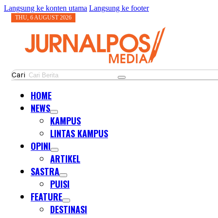
Langsung ke konten utama
Langsung ke footer
THU, 6 AUGUST 2026
Cari
HOME
NEWS
KAMPUS
LINTAS KAMPUS
OPINI
ARTIKEL
SASTRA
PUISI
FEATURE
DESTINASI