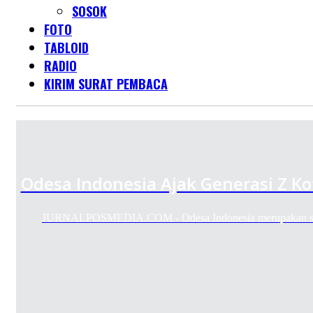
SOSOK
FOTO
TABLOID
RADIO
KIRIM SURAT PEMBACA
Odesa Indonesia Ajak Generasi Z K
JURNALPOSMEDIA.COM - Odesa Indonesia merupakan sebu