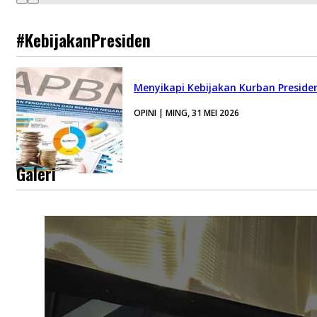
#KebijakanPresiden
Menyikapi Kebijakan Kurban Preside
OPINI | MING, 31 MEI 2026
Galeri