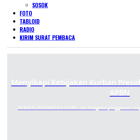
SOSOK
FOTO
TABLOID
RADIO
KIRIM SURAT PEMBACA
Menyikapi Kebijakan Kurban Presi
APBN
JURNALPOSMEDIA.COM - Isu mengenai penggunaan Angga