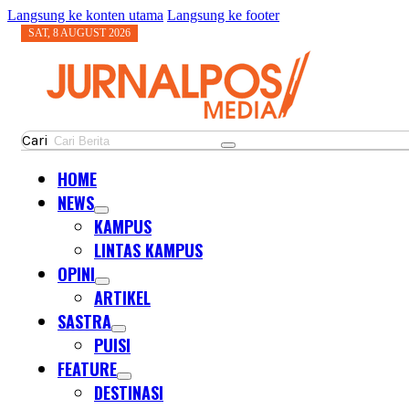
Langsung ke konten utama
Langsung ke footer
SAT, 8 AUGUST 2026
Cari
HOME
NEWS
KAMPUS
LINTAS KAMPUS
OPINI
ARTIKEL
SASTRA
PUISI
FEATURE
DESTINASI